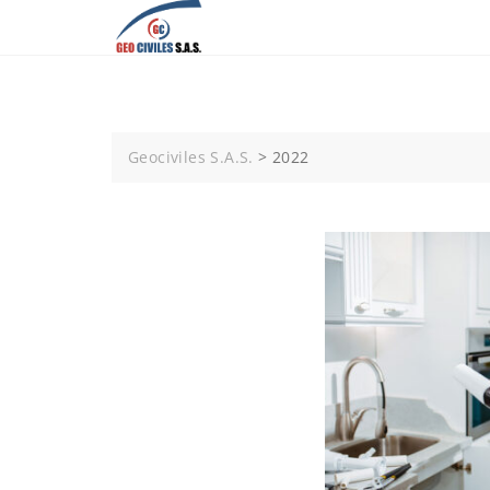
Skip
to
content
Geociviles S.A.S.
>
2022