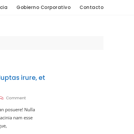
cia
Gobierno Corporativo
Contacto
uptas irure, et
On
Comment
Quisquam,
 posuere! Nulla
Est
Voluptas
 lacinia nam esse
Irure,
gue,
Et
Convallis