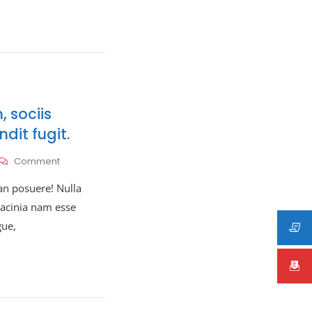
Pede.
 sociis
ndit fugit.
On
Comment
Faucibus
 posuere! Nulla
Dolorum,
Sociis
 lacinia nam esse
Corporis
gue,
Urus,
Blandit
Fugit.