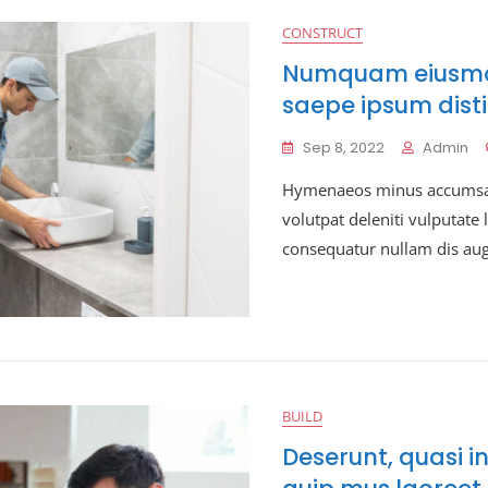
CONSTRUCT
Numquam eiusmo
saepe ipsum disti
Sep 8, 2022
Admin
Hymenaeos minus accumsan
volutpat deleniti vulputate
consequatur nullam dis au
BUILD
Deserunt, quasi i