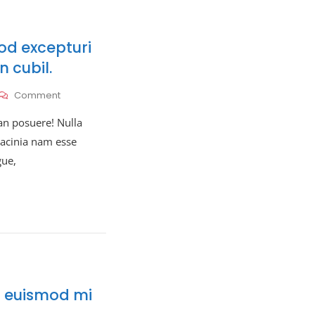
d excepturi
n cubil.
On
Comment
Numquam
 posuere! Nulla
Eiusmod
Excepturi
 lacinia nam esse
Saepe
gue,
Ipsum
Distin
Cubil.
n euismod mi